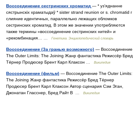
Воссоединение сестринских хроматид
— * уз’яднанне
сястрынскіх храматыдаў * sister strand reunion or s. chromatid r
слияние идентичных, параллельно лежащих обломков
сестринских хроматид. В этом же значении употребляются
также термины «воссоединение сестринских нитей» и
«рекомбинация… …
Генетика. Энциклопедический словарь
Воссоединение (За гранью возможного)
— Воссоединение
The Outer Limits: The Joining Жанр фантастика Режиссёр Бред
Тёрнер Продюсер Брент Карл Клаксон …
Википедия
Воссоединение (фильм)
— Воссоединение The Outer Limits:
The Joining Жанр фантастика Режиссёр Бред Тёрнер
Продюсер Брент Карл Клаксон Автор сценария Сэм Эган,
Джонатан Гласснер, Бред Райт В …
Википедия